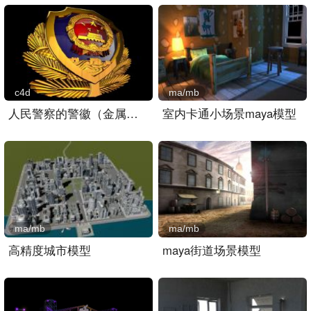
c4d
ma/mb
人民警察的警徽（金属材质）..
室内卡通小场景maya模型
ma/mb
ma/mb
高精度城市模型
maya街道场景模型