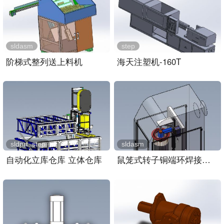
sldasm
step
阶梯式整列送上料机
海天注塑机-160T
sldprt, step
sldasm
自动化立库仓库 立体仓库
鼠笼式转子铜端环焊接装置..