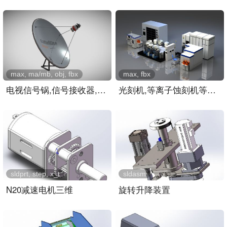
max, ma/mb, obj, fbx
max, fbx
电视信号锅,信号接收器,屋..
光刻机,等离子蚀刻机等芯片..
sldprt, step, x_t
sldasm
N20减速电机三维
旋转升降装置