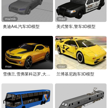
ma/mb
max
奥迪A4L汽车3D模型
美式警车,警车3D模型
max
max
雪佛兰,雪弗莱科迈罗,大黄..
兰博基尼跑车3D模型