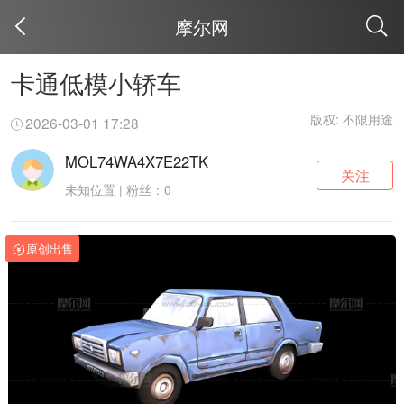
摩尔网
取消
卡通低模小轿车
版权: 不限用途
2026-03-01 17:28
MOL74WA4X7E22TK
关注
未知位置 | 粉丝：0
原创出售