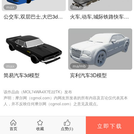
max
max
公交车,双层巴士,大巴3d模..
火车,动车,城际铁路快车3d..
max
ma/mb
简易汽车3d模型
宾利汽车3D模型
该作品由（MOL74WA4X7E22TK）发布
声明：摩尔网（cgmol.com）内网友所发表的所有内容及言论仅代表其本
人，并不反映任何摩尔网（cgmol.com）之意见及观点。
立即下载
首页
收藏
点赞(
1
)