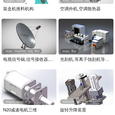
sldprt, step
max, ma/mb, obj, fbx
装盒机推料机构
空调外机,空调散热器
max, ma/mb, obj, fbx
max, fbx
电视信号锅,信号接收器,屋..
光刻机,等离子蚀刻机等芯片..
sldprt, step, x_t
sldasm
N20减速电机三维
旋转升降装置