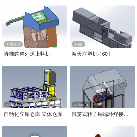
sldasm
step
阶梯式整列送上料机
海天注塑机-160T
sldprt, step
sldasm
自动化立库仓库 立体仓库
鼠笼式转子铜端环焊接装置..