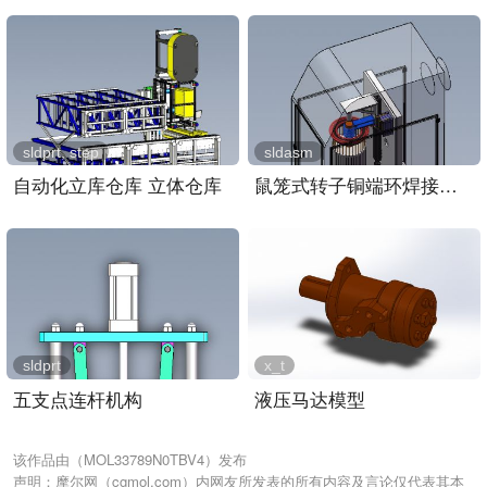
sldprt, step
sldasm
自动化立库仓库 立体仓库
鼠笼式转子铜端环焊接装置..
sldprt
x_t
五支点连杆机构
液压马达模型
该作品由（MOL33789N0TBV4）发布
声明：摩尔网（cgmol.com）内网友所发表的所有内容及言论仅代表其本