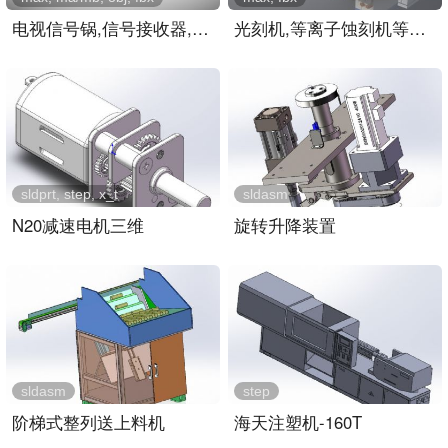
电视信号锅,信号接收器,屋..
光刻机,等离子蚀刻机等芯片..
sldprt, step, x_t
sldasm
N20减速电机三维
旋转升降装置
sldasm
step
阶梯式整列送上料机
海天注塑机-160T