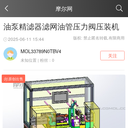
摩尔网
取消
油泵精滤器滤网油管压力阀压装机
版权: 禁止匿名转载,有限商用
2025-06-11 15:44
MOL33789N0TBV4
关注
未知位置 | 粉丝：0
原创出售