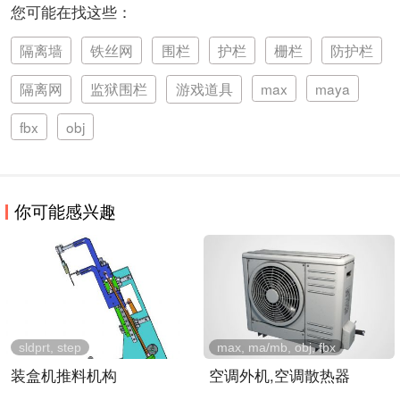
您可能在找这些：
隔离墙
铁丝网
围栏
护栏
栅栏
防护栏
隔离网
监狱围栏
游戏道具
max
maya
fbx
obj
你可能感兴趣
sldprt, step
max, ma/mb, obj, fbx
装盒机推料机构
空调外机,空调散热器