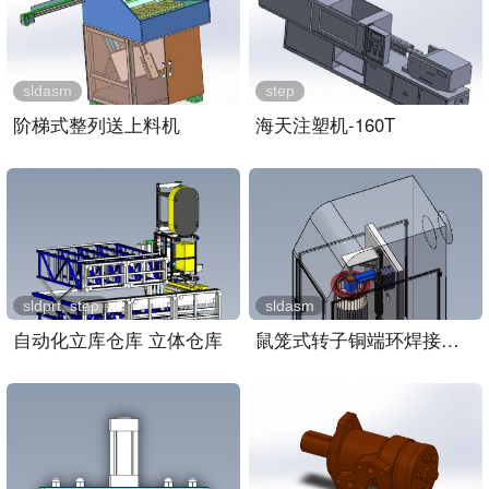
sldasm
step
阶梯式整列送上料机
海天注塑机-160T
sldprt, step
sldasm
自动化立库仓库 立体仓库
鼠笼式转子铜端环焊接装置..