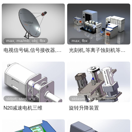
max, ma/mb, obj, fbx
max, fbx
电视信号锅,信号接收器,屋..
光刻机,等离子蚀刻机等芯片..
sldprt, step, x_t
sldasm
N20减速电机三维
旋转升降装置