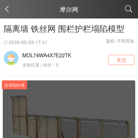
摩尔网
取消
隔离墙 铁丝网 围栏护栏塌陷模型
版权: 不限用途
2026-05-29 17:31
MOL74WA4X7E22TK
关注
未知位置 | 粉丝：0
原创出售