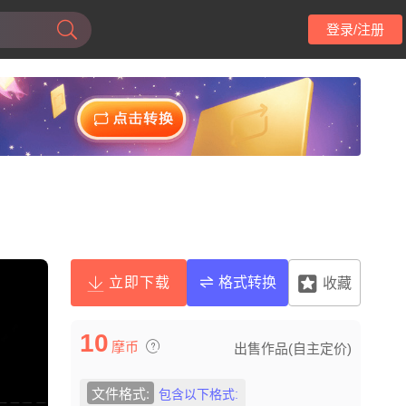
登录/注册
立即下载
格式转换
收藏
10
摩币
出售作品(自主定价)
文件格式:
包含以下格式: