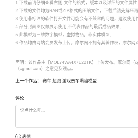
1.下载前请仔细查看右侧-文件的格式，版本以及详细的文件属性，
2.下载的文件均为RAR或ZIP格式的压缩文件，下载后请先解压再使
3.使用非标注的软件打开文件可能会有不兼容的问题，建议使用作
4.部分封面图仅做展示使用,不代表作品的最后成品效果;

5.此模型为三维数字模型，虚拟物品，非实体模型;

声明：该作品由【MOL74WA4X7E22TK】上传发布。摩尔网
（cgmol.com）之意见及观点。
上一个作品：
赛车 超跑 游戏赛车塌陷模型
评论
表情