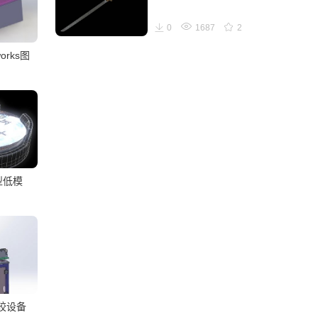
0
1687
2
orks图
型低模
胶设备