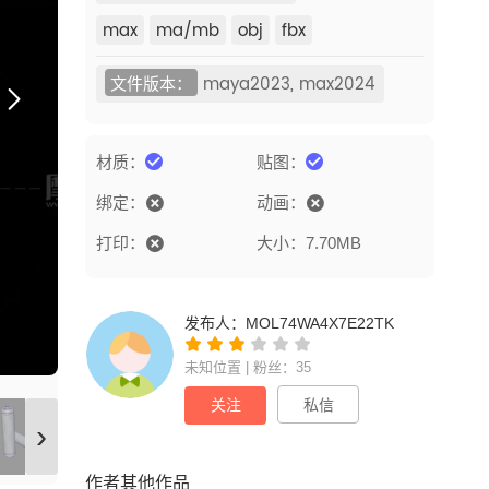
max
ma/mb
obj
fbx
文件版本：
maya2023, max2024
材质：
贴图：
绑定：
动画：
打印：
大小：7.70MB
发布人：
MOL74WA4X7E22TK
未知位置 | 粉丝：35
关注
私信
›
作者其他作品