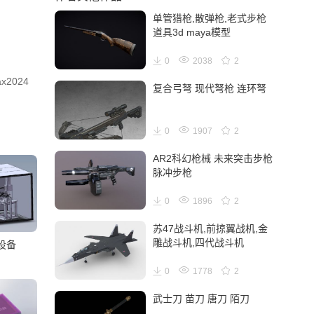
单管猎枪,散弹枪,老式步枪
道具3d maya模型
0
2038
2
x2024
复合弓弩 现代弩枪 连环弩
0
1907
2
AR2科幻枪械 未来突击步枪
脉冲步枪
0
1896
2
苏47战斗机,前掠翼战机,金
雕战斗机,四代战斗机
设备
0
1778
2
武士刀 苗刀 唐刀 陌刀