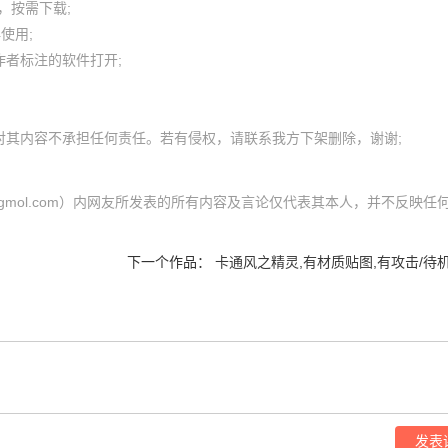
按需下载;

用; 

者标注的软件打开;

（cgmol.com）内网友所发表的所有内容及言论仅代表其本人，并不反映任
下一个作品：
卡通风之精灵,有材质贴图,有攻击/待机/
发表