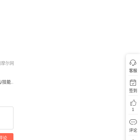
何摩尔网
客服
技能..
签到
1
评论
评论