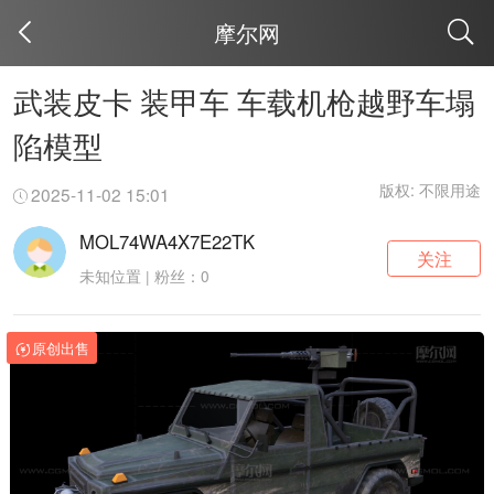
摩尔网
取消
武装皮卡 装甲车 车载机枪越野车塌
陷模型
版权: 不限用途
2025-11-02 15:01
MOL74WA4X7E22TK
关注
未知位置 | 粉丝：0
原创出售