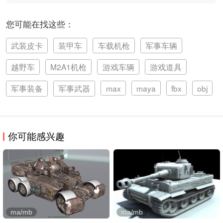
您可能在找这些：
武装皮卡
装甲车
车载机枪
军事车辆
越野车
M2A1机枪
游戏车辆
游戏道具
军事装备
军事武器
max
maya
fbx
obj
你可能感兴趣
ma/mb
ma/mb