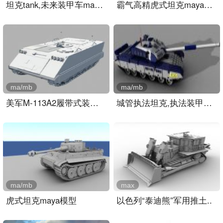
坦克tank,未来装甲车maya模..
霸气高精虎式坦克maya模型..
ma/mb
ma/mb
美军M-113A2履带式装甲输送..
城管执法坦克,执法装甲车m..
ma/mb
max
虎式坦克maya模型
以色列“泰迪熊”军用推土..