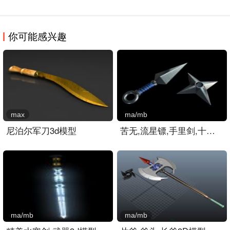
你可能感兴趣
max
ma/mb
尼泊尔军刀3d模型
苦无,流星镖,手里剑,十字镖..
ma/mb
ma/mb