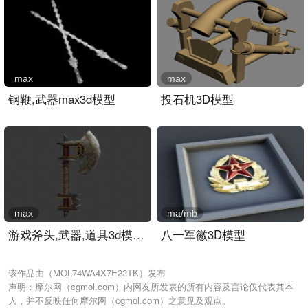
max
max
钢鞭,武器max3d模型
投石机3D模型
max
ma/mb
游戏斧头,武器,道具3d模型..
八一军徽3D模型
该作品由（MOL74WA4X7E22TK）发布
声明：摩尔网（cgmol.com）内网友所发表的所有内容及言论仅代表其本
人，并不反映任何摩尔网（cgmol.com）之意见及观点。