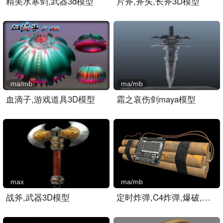
精美水寒剑,武器3d模型
片斧,斧头,长斧3D模型
ma/mb
ma/mb
血滴子,游戏道具3D模型
霜之哀伤剑maya模型
max
ma/mb
战斧,武器3D模型
定时炸弹,C4炸弹,爆破,手雷..