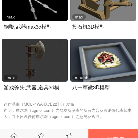
max
max
钢鞭,武器max3d模型
投石机3D模型
max
ma/mb
游戏斧头,武器,道具3d模型..
八一军徽3D模型
该作品由（MOL74WA4X7E22TK）发布
声明：摩尔网（cgmol.com）内网友所发表的所有内容及言论仅代表其本
人，并不反映任何摩尔网（cgmol.com）之意见及观点。