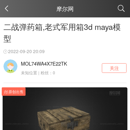
摩尔网
取消
二战弹药箱,老式军用箱3d maya模
型
2022-09-20 20:09
MOL74WA4X7E22TK
关注
未知位置 | 粉丝：0
原创出售