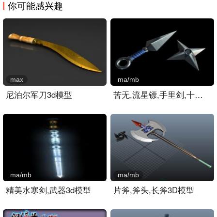
你可能感兴趣
max
ma/mb
尼泊尔军刀3d模型
苦无,流星镖,手里剑,十字镖..
ma/mb
ma/mb
精美水寒剑,武器3d模型
片斧,斧头,长斧3D模型