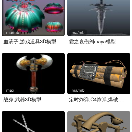
ma/mb
ma/mb
血滴子,游戏道具3D模型
霜之哀伤剑maya模型
max
ma/mb
战斧,武器3D模型
定时炸弹,C4炸弹,爆破,手雷..