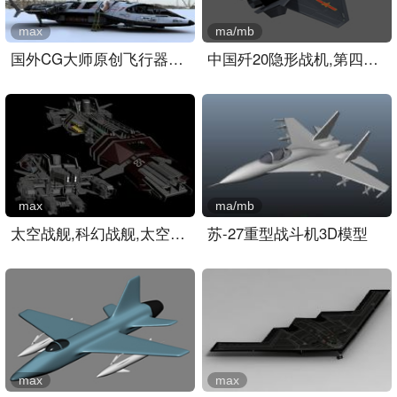
max
ma/mb
国外CG大师原创飞行器3D模..
中国歼20隐形战机,第四代战..
max
ma/mb
太空战舰,科幻战舰,太空战..
苏-27重型战斗机3D模型
max
max